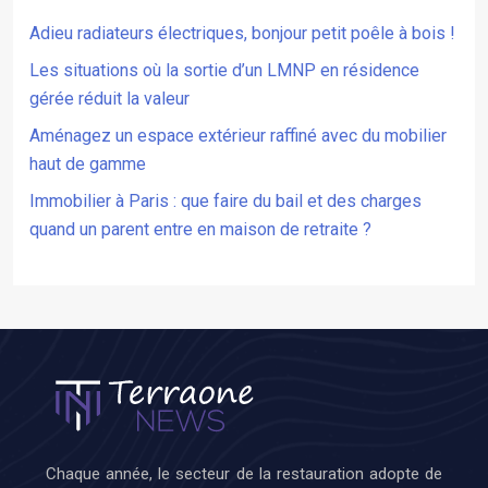
Adieu radiateurs électriques, bonjour petit poêle à bois !
Les situations où la sortie d’un LMNP en résidence
gérée réduit la valeur
Aménagez un espace extérieur raffiné avec du mobilier
haut de gamme
Immobilier à Paris : que faire du bail et des charges
quand un parent entre en maison de retraite ?
Chaque année, le secteur de la restauration adopte de