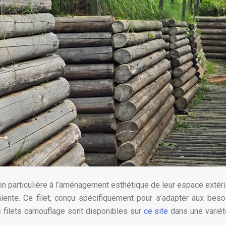
n particulière à l’aménagement esthétique de leur espace extérie
lente. Ce filet, conçu spécifiquement pour s’adapter aux beso
es filets camouflage sont disponibles sur
ce site
dans une variété