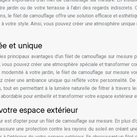
tre jardin ou de votre terrasse à l’abri des regards indiscrets
ins, le filet de camouflage offre une solution efficace et esthét
s et à votre style. Ainsi, vous pouvez créer une atmosphère uniqu
ée et unique
es principaux avantages d’un filet de camouflage sur mesure po
s, vous pouvez créer une atmosphère spéciale et transformer co
 modernité à votre jardin, le filet de camouflage sur mesure 
vez créer une ambiance unique qui reflète votre personnalité. D
 tout en permettant à la lumière naturelle de filtrer à travers l
n abordable pour embellir et transformer votre espace extérieur
votre espace extérieur
 est d’opter pour un filet de camouflage sur mesure. En plus d’of
 assure une protection contre les rayons du soleil en créant un
 à l’intérieur de votre espace extérieur. En choisissant un fil