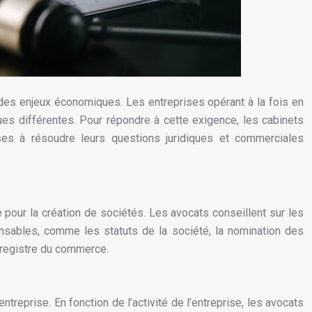
des enjeux économiques. Les entreprises opérant à la fois en
ues différentes. Pour répondre à cette exigence, les cabinets
ses à résoudre leurs questions juridiques et commerciales
 pour la création de sociétés. Les avocats conseillent sur les
pensables, comme les statuts de la société, la nomination des
u registre du commerce.
ntreprise. En fonction de l’activité de l’entreprise, les avocats