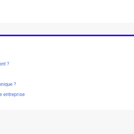
ent ?
onique ?
re entreprise