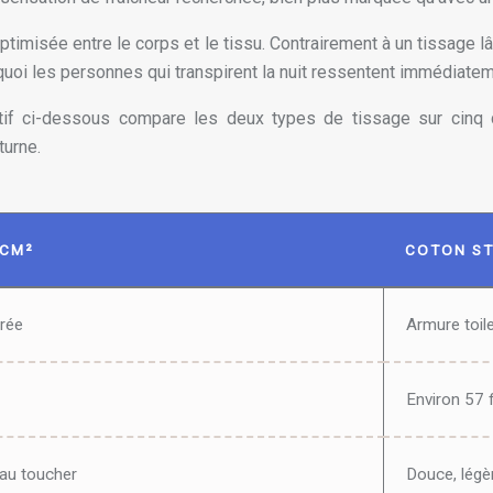
ptimisée entre le corps et le tissu. Contrairement à un tissage lâ
uoi les personnes qui transpirent la nuit ressentent immédiateme
atif ci-dessous compare les deux types de tissage sur cinq c
turne.
/CM²
COTON ST
rrée
Armure toil
Environ 57 
 au toucher
Douce, lég