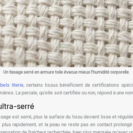
Un tissage serré en armure toile évacue mieux l’humidité corporelle.
bels literie
, certains tissus bénéficient de certifications spé
mières. La percale, qu’elle soit certifiée ou non, répond à une no
ultra-serré
ge est serré, plus la surface du tissu devient lisse et régulièr
plus rapidement, et la peau ne reste pas en contact prolongé 
 sensation de fraîcheur recherchée, bien plus marquée qu’avec un