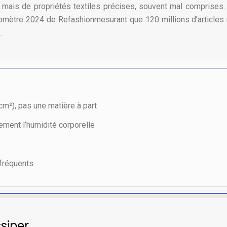
mais de propriétés textiles précises, souvent mal comprises. 
omètre 2024 de
Refashion
mesurant que
120
millions
d’articles
.
cm²), pas une matière à part
dement l’humidité corporelle
 fréquents
siper