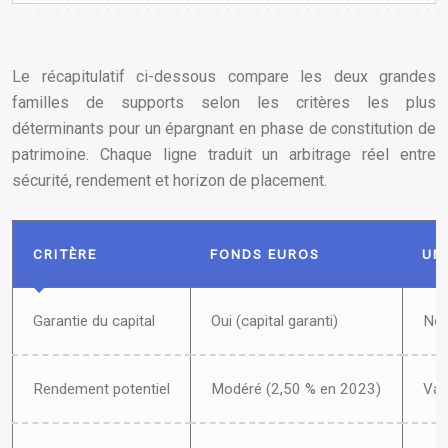
Le récapitulatif ci-dessous compare les deux grandes
familles de supports selon les critères les plus
déterminants pour un épargnant en phase de constitution de
patrimoine. Chaque ligne traduit un arbitrage réel entre
sécurité, rendement et horizon de placement.
CRITÈRE
FONDS EUROS
UN
Garantie du capital
Oui (capital garanti)
Non
Rendement potentiel
Modéré (2,50 % en 2023)
Var